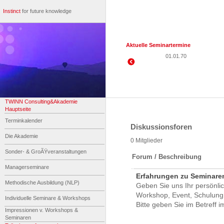
Instinct
for future knowledge
Aktuelle Seminartermine
01.01.70
TWINN Consulting&Akademie
Hauptseite
Terminkalender
Diskussionsforen
Die Akademie
0 Mitglieder
Sonder- & GroÃŸveranstaltungen
Forum / Beschreibung
Managerseminare
Erfahrungen zu Seminare
Methodische Ausbildung (NLP)
Geben Sie uns Ihr persönli
Workshop, Event, Schulung,
Individuelle Seminare & Workshops
Bitte geben Sie im Betreff 
Impressionen v. Workshops &
Seminaren